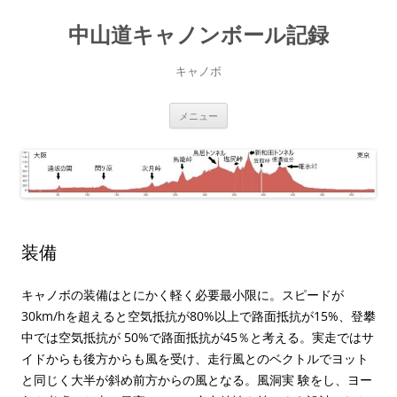
コ
ン
中山道キャノンボール記録
テ
ン
ツ
へ
キャノボ
ス
キ
ッ
プ
メニュー
装備
キャノボの装備はとにかく軽く必要最小限に。スピードが
30km/hを超えると空気抵抗が80%以上で路面抵抗が15%、登攀
中では空気抵抗が 50%で路面抵抗が45％と考える。実走ではサ
イドからも後方からも風を受け、走行風とのベクトルでヨット
と同じく大半が斜め前方からの風となる。風洞実 験をし、ヨー