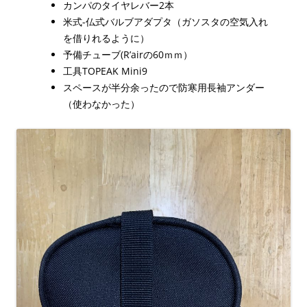
カンパのタイヤレバー2本
米式-仏式バルブアダプタ（ガソスタの空気入れ
を借りれるように）
予備チューブ(R’airの60ｍｍ）
工具TOPEAK Mini9
スペースが半分余ったので防寒用長袖アンダー
（使わなかった）