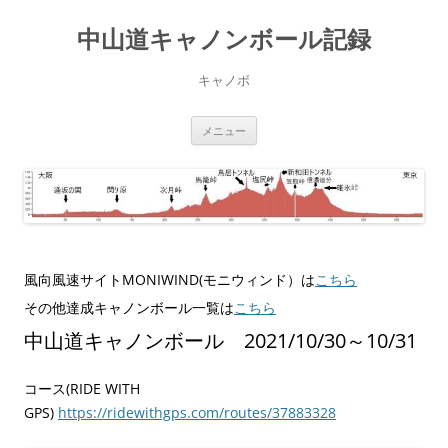
コ
ン
中山道キャノンボール記録
テ
ン
ツ
へ
キャノボ
ス
キ
ッ
プ
メニュー
風向風速サイトMONIWIND(モニウィンド）は
こちら
その他達成キャノンボール一覧は
こちら
中山道キャノンボール 2021/10/30～10/31
コース(RIDE WITH
GPS)
https://ridewithgps.com/routes/37883328